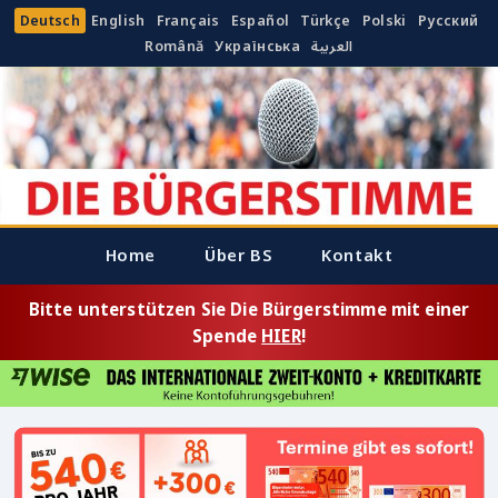
Deutsch
English
Français
Español
Türkçe
Polski
Русский
Română
Українська
العربية
Home
Über BS
Kontakt
Bitte unterstützen Sie Die Bürgerstimme mit einer
Spende
HIER
!