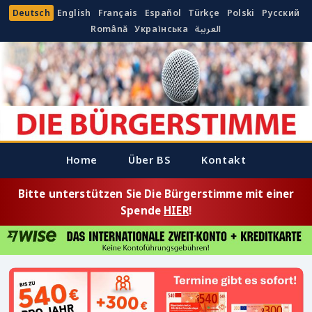
Deutsch
English
Français
Español
Türkçe
Polski
Русский
Română
Українська
العربية
Home
Über BS
Kontakt
Bitte unterstützen Sie Die Bürgerstimme mit einer
Spende
HIER
!