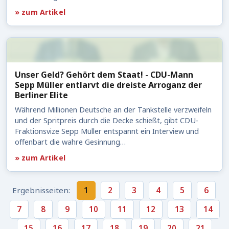
» zum Artikel
Unser Geld? Gehört dem Staat! - CDU-Mann
Sepp Müller entlarvt die dreiste Arroganz der
Berliner Elite
Während Millionen Deutsche an der Tankstelle verzweifeln
und der Spritpreis durch die Decke schießt, gibt CDU-
Fraktionsvize Sepp Müller entspannt ein Interview und
offenbart die wahre Gesinnung…
» zum Artikel
Ergebnisseiten:
1
2
3
4
5
6
7
8
9
10
11
12
13
14
15
16
17
18
19
20
21